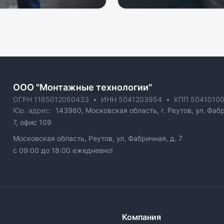
ОOO "Монтажные технологии"
ОГРН 1165012050433
•
ИНН 5041203954
•
КПП 50410100
Юр. адрес:
143960, Московская область, г. Реутов, ул. Фабр
7, офис 109
Московская область, Реутов, ул. Фабричная, д. 7
c 09:00 до 18:00 ежедневно!
Компания