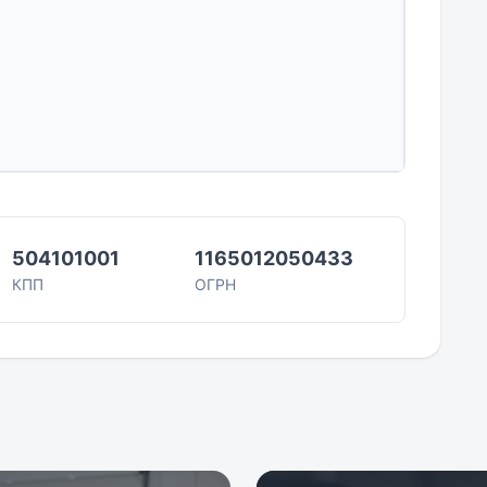
карты...
504101001
1165012050433
КПП
ОГРН