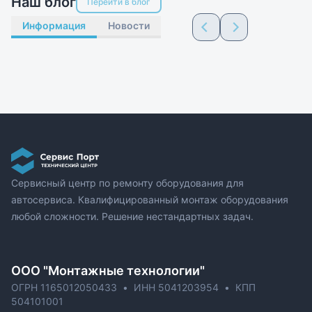
Наш блог
Перейти в блог
Информация
Новости
Сервисный центр по ремонту оборудования для
автосервиса. Квалифицированный монтаж оборудования
любой сложности. Решение нестандартных задач.
ОOO "Монтажные технологии"
ОГРН 1165012050433
•
ИНН 5041203954
•
КПП
504101001